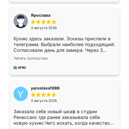
подходящий вариант шкафа. Немного его
видоизменил, получилось даже лучше, чем
я хотела.
Ярослава
3 августа 2026
Кухню здесь заказали. Эскизы прислали в
телеграмм. Выбрали наиболее подходящий.
Согласовали день для замера. Через 3
недели кухня была уже готова. Остались
Читать полностью
довольны работой. Спасибо Ренессанс
мебель за качественную работу!
yaroslava1986
3 августа 2026
Заказала себе новый шкаф в студии
Ренессанс где ранее заказывала себе
новую кухню.Чего искать, когда качеством
вполне довольна. Служит кухня уже почти