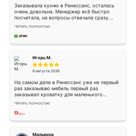
Заказывала кухню в Ренессанс, осталась
очень довольна. Менеджер всё быстро
посчитала, на вопросы отвечала сразу.
Замерщик приехал в субботу, подошёл к
Читать полностью
делу со всей ответственностью. Собрали
за день, ребята работали аккуратно, даже
пыли почти не было. Качество отличное,
ящики ходят плавно, ничего не скрипит.
Всё подошло как влитое.
Игорь М.
6 августа 2026
На самом деле в Ренессанс уже не первый
раз заказываю мебель первый раз
заказывал кроватку для маленького
ребёнка при его рождении ,во второй раз
Читать полностью
заказал шкаф-купе. По качеству очень
хорошее сборка достаточно быстрая,
также адекватные цены. До этого
сравнивал с разными конкурентами в этом
сегменте ,выбор у конкурентов куда
Мальвина