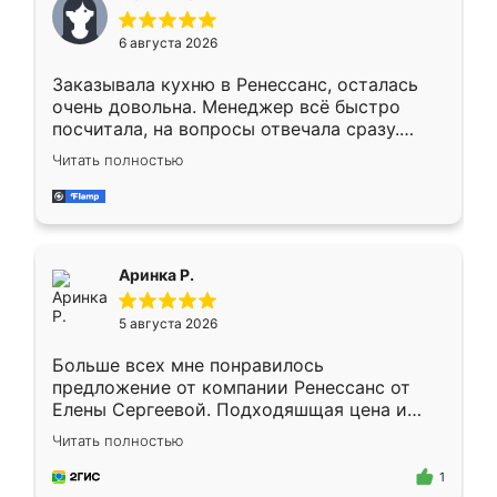
меньше, здесь же он более разнообразный.
Мне нравится ,если что-то потребуется из
6 августа 2026
мебели буду заказывать только здесь.
Заказывала кухню в Ренессанс, осталась
очень довольна. Менеджер всё быстро
посчитала, на вопросы отвечала сразу.
Замерщик приехал в субботу, подошёл к
Читать полностью
делу со всей ответственностью. Собрали
за день, ребята работали аккуратно, даже
пыли почти не было. Качество отличное,
ящики ходят плавно, ничего не скрипит.
Всё подошло как влитое.
Аринка Р.
5 августа 2026
Больше всех мне понравилось
предложение от компании Ренессанс от
Елены Сергеевой. Подходяшщая цена и
короткие сроки изготовления. Приехавший
Читать полностью
для замера сотрудник Владислав
предложил по моему эскизу самый
1