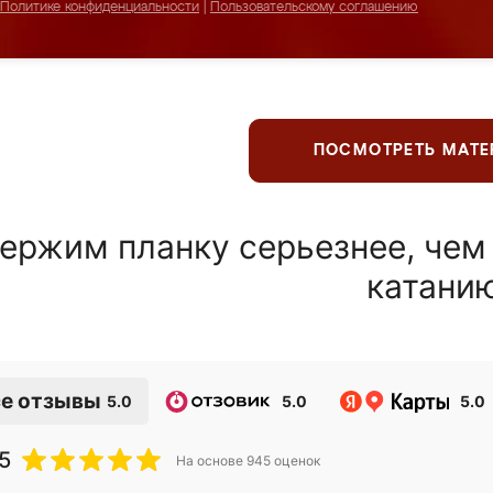
Политике конфиденциальности
|
Пользовательскому соглашению
ПОСМОТРЕТЬ МАТ
ержим планку серьезнее, чем
катани
е отзывы
5.0
5.0
5.0
5
На основе
945
оценок