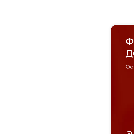
Ф
Д
Ост