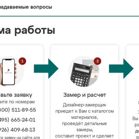
задаваемые вопросы
ма работы
вьте заявку
Замер и расчет
ите по номерам
Дизайнер-замерщик
800) 511-89-55
приедет к Вам с каталогом
материалов,
Вы
495) 665-24-01
проведёт детальные
р
926) 409-68-13
замеры,
д
составит проект и сделает
з
те заявку на сайте для