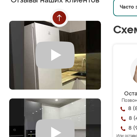
Отзывы наших клиентов
Часто 
Схе
Оста
Позвон
8 (
8 (
8 (
Или оставь