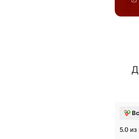
Д
Вс
5.0
из 